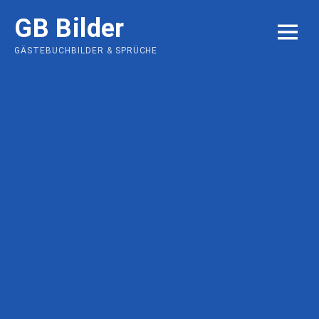
Skip
GB Bilder
to
MENU
content
GÄSTEBUCHBILDER & SPRÜCHE