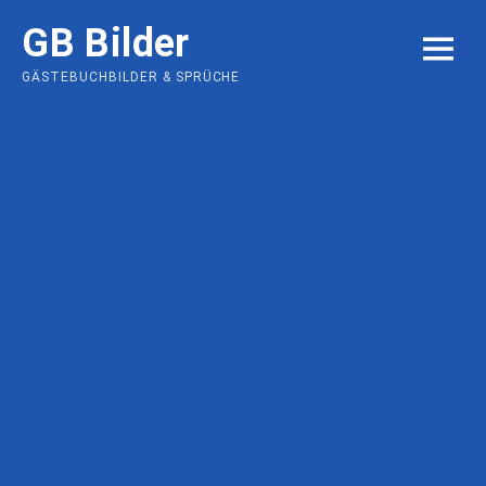
Skip
GB Bilder
to
MENU
content
GÄSTEBUCHBILDER & SPRÜCHE