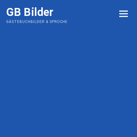
Skip
GB Bilder
to
MENU
content
GÄSTEBUCHBILDER & SPRÜCHE