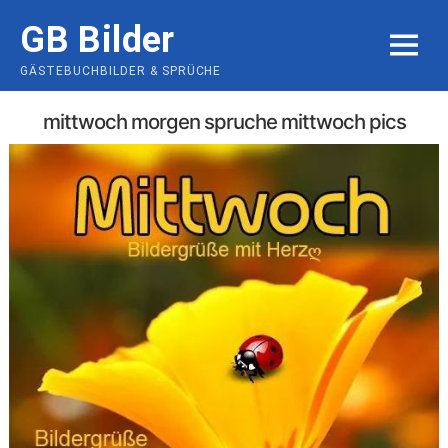
Skip
GB Bilder
to
MENU
content
GÄSTEBUCHBILDER & SPRÜCHE
mittwoch morgen spruche mittwoch pics