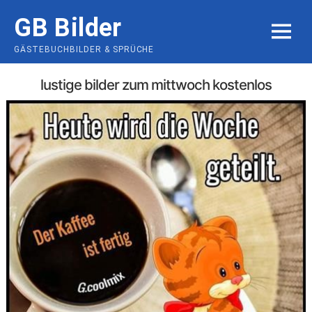
Skip
GB Bilder
to
MENU
content
GÄSTEBUCHBILDER & SPRÜCHE
lustige bilder zum mittwoch kostenlos