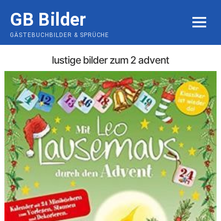
Skip
GB Bilder
to
MENU
content
GÄSTEBUCHBILDER & SPRÜCHE
lustige bilder zum 2 advent