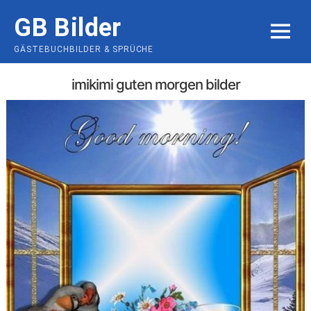
Skip
GB Bilder
to
MENU
content
GÄSTEBUCHBILDER & SPRÜCHE
imikimi guten morgen bilder