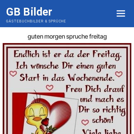
Skip
GB Bilder
to
MENU
content
GÄSTEBUCHBILDER & SPRÜCHE
guten morgen spruche freitag