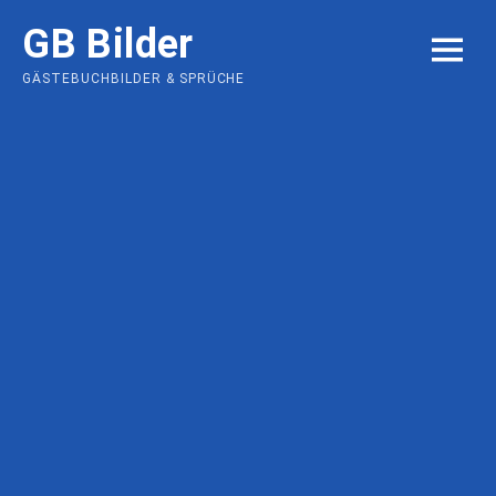
Skip
GB Bilder
to
MENU
content
GÄSTEBUCHBILDER & SPRÜCHE