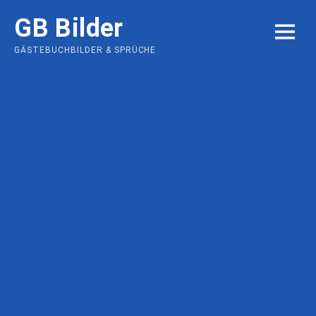
Skip
GB Bilder
to
MENU
content
GÄSTEBUCHBILDER & SPRÜCHE