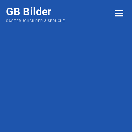
Skip
GB Bilder
to
MENU
content
GÄSTEBUCHBILDER & SPRÜCHE