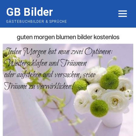
Skip
GB Bilder
to
MENU
content
GÄSTEBUCHBILDER & SPRÜCHE
guten morgen blumen bilder kostenlos