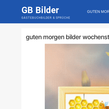
Skip
GB Bilder
to
GUTEN MO
content
GÄSTEBUCHBILDER & SPRÜCHE
guten morgen bilder wochenst