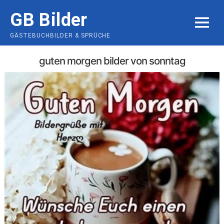
Skip
GB Bilder
to
MENU
content
GÄSTEBUCHBILDER & SPRÜCHE
guten morgen bilder von sonntag