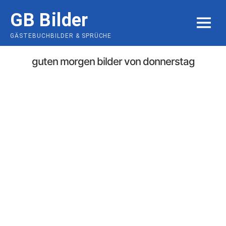
Skip
GB Bilder
to
MENU
content
GÄSTEBUCHBILDER & SPRÜCHE
guten morgen bilder von donnerstag