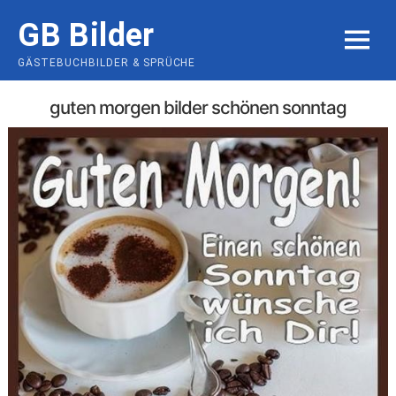
Skip
GB Bilder
to
MENU
content
GÄSTEBUCHBILDER & SPRÜCHE
guten morgen bilder schönen sonntag