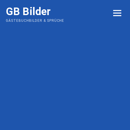
Skip
GB Bilder
to
MENU
content
GÄSTEBUCHBILDER & SPRÜCHE