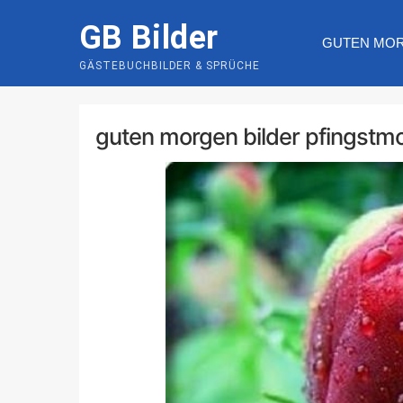
Skip
GB Bilder
to
GUTEN MO
content
GÄSTEBUCHBILDER & SPRÜCHE
guten morgen bilder pfingstm