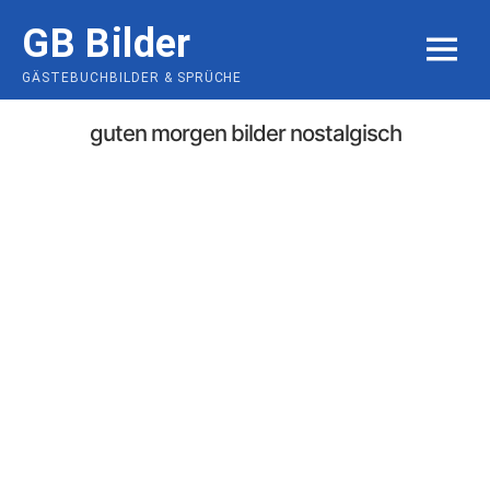
Skip
GB Bilder
to
MENU
content
GÄSTEBUCHBILDER & SPRÜCHE
guten morgen bilder nostalgisch