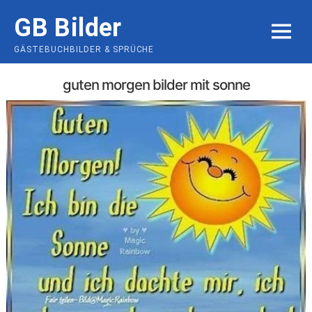
Skip
GB Bilder
to
MENU
content
GÄSTEBUCHBILDER & SPRÜCHE
guten morgen bilder mit sonne