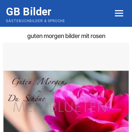
Skip
GB Bilder
to
MENU
content
GÄSTEBUCHBILDER & SPRÜCHE
guten morgen bilder mit rosen