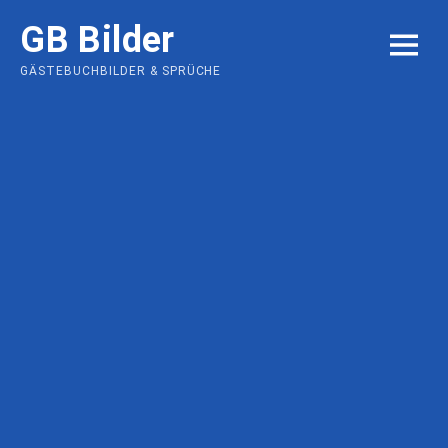
Skip
GB Bilder
to
MENU
content
GÄSTEBUCHBILDER & SPRÜCHE