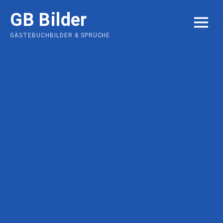
Skip
GB Bilder
to
MENU
content
GÄSTEBUCHBILDER & SPRÜCHE