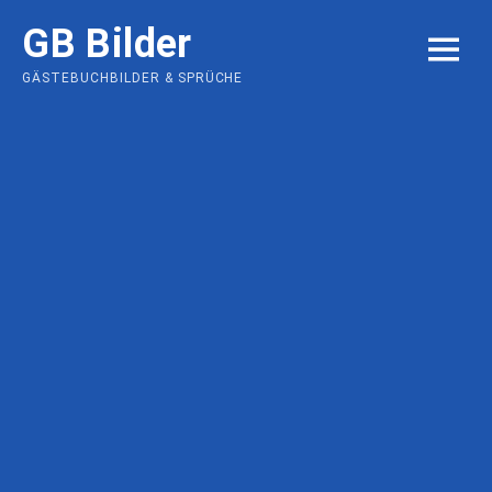
Skip
GB Bilder
to
MENU
content
GÄSTEBUCHBILDER & SPRÜCHE