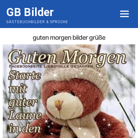
Skip
GB Bilder
to
MENU
content
GÄSTEBUCHBILDER & SPRÜCHE
guten morgen bilder grüße