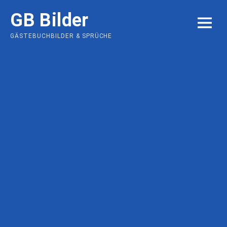
Skip
GB Bilder
to
MENU
content
GÄSTEBUCHBILDER & SPRÜCHE