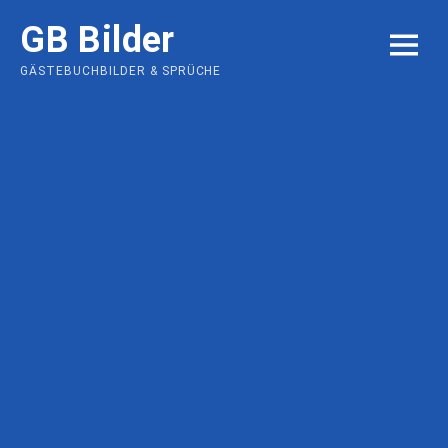
Skip
GB Bilder
to
MENU
content
GÄSTEBUCHBILDER & SPRÜCHE