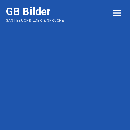
Skip
GB Bilder
to
MENU
content
GÄSTEBUCHBILDER & SPRÜCHE