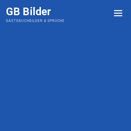
Skip
GB Bilder
to
MENU
content
GÄSTEBUCHBILDER & SPRÜCHE