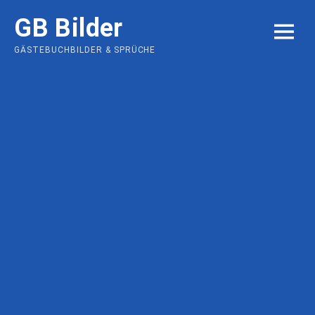
Skip
GB Bilder
to
MENU
content
GÄSTEBUCHBILDER & SPRÜCHE