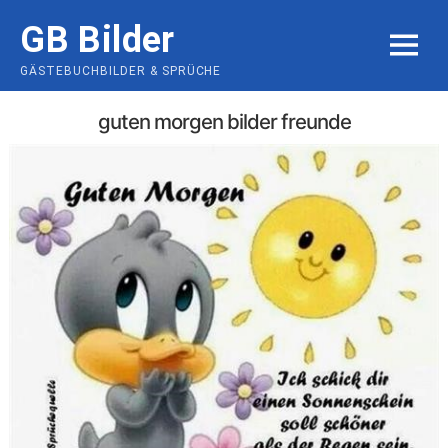
Skip
GB Bilder
to
MENU
content
GÄSTEBUCHBILDER & SPRÜCHE
guten morgen bilder freunde