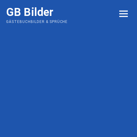
Skip
GB Bilder
to
MENU
content
GÄSTEBUCHBILDER & SPRÜCHE