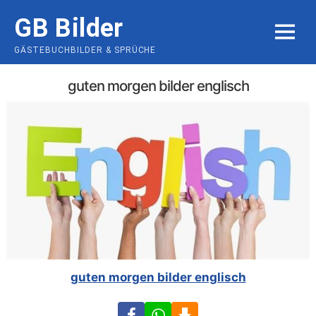
Skip
GB Bilder
to
MENU
content
GÄSTEBUCHBILDER & SPRÜCHE
guten morgen bilder englisch
guten morgen bilder englisch
Facebook
WhatsApp
Download