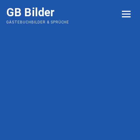
Skip
GB Bilder
to
MENU
content
GÄSTEBUCHBILDER & SPRÜCHE