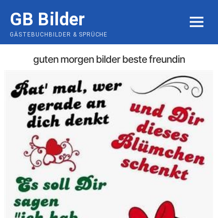
Skip
GB Bilder
to
MENU
content
GÄSTEBUCHBILDER & SPRÜCHE
guten morgen bilder beste freundin