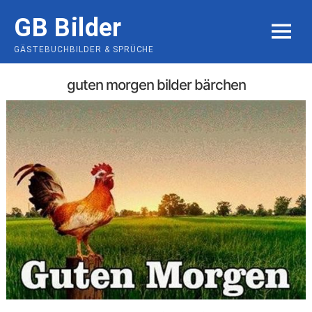
Skip
GB Bilder
to
MENU
content
GÄSTEBUCHBILDER & SPRÜCHE
guten morgen bilder bärchen