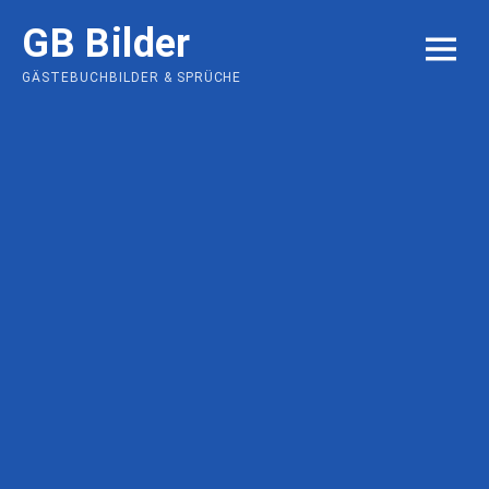
Skip
GB Bilder
to
MENU
content
GÄSTEBUCHBILDER & SPRÜCHE