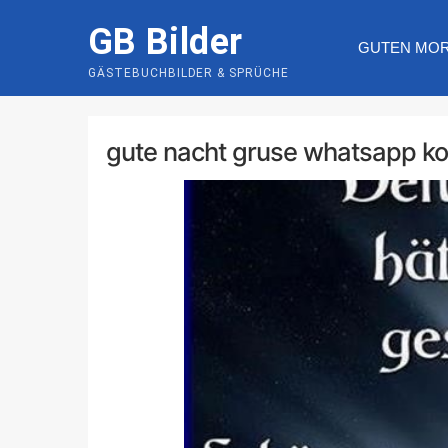
Skip
GB Bilder
to
GUTEN MO
content
GÄSTEBUCHBILDER & SPRÜCHE
gute nacht gruse whatsapp ko