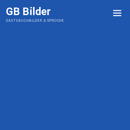
Skip
GB Bilder
to
MENU
content
GÄSTEBUCHBILDER & SPRÜCHE