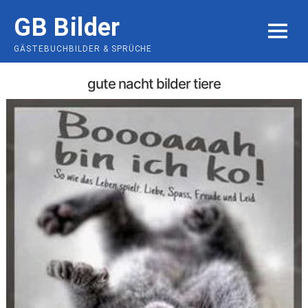
Skip
GB Bilder
to
MENU
content
GÄSTEBUCHBILDER & SPRÜCHE
gute nacht bilder tiere