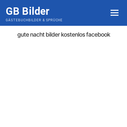
Skip
GB Bilder
to
MENU
content
GÄSTEBUCHBILDER & SPRÜCHE
gute nacht bilder kostenlos facebook