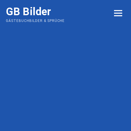
Skip
GB Bilder
to
MENU
content
GÄSTEBUCHBILDER & SPRÜCHE