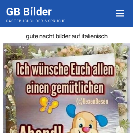
Skip
GB Bilder
to
MENU
content
GÄSTEBUCHBILDER & SPRÜCHE
gute nacht bilder auf italienisch