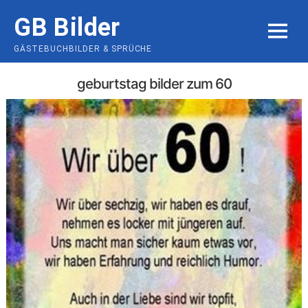
Skip
GB Bilder
to
MENU
content
GÄSTEBUCHBILDER & SPRÜCHE
geburtstag bilder zum 60