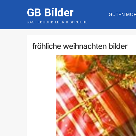
Skip
GB Bilder
to
GUTEN MO
content
GÄSTEBUCHBILDER & SPRÜCHE
fröhliche weihnachten bilder