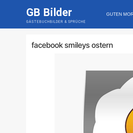
Skip
GB Bilder
to
GUTEN MO
content
GÄSTEBUCHBILDER & SPRÜCHE
facebook smileys ostern