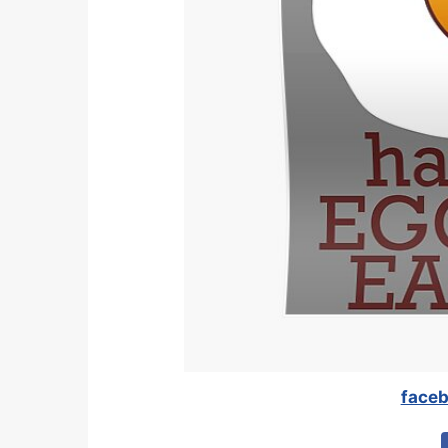
faceb