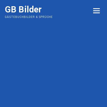
Skip
GB Bilder
to
MENU
content
GÄSTEBUCHBILDER & SPRÜCHE