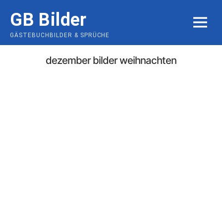
Skip
GB Bilder
to
MENU
content
GÄSTEBUCHBILDER & SPRÜCHE
dezember bilder weihnachten