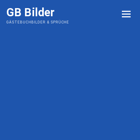
Skip
GB Bilder
to
MENU
content
GÄSTEBUCHBILDER & SPRÜCHE