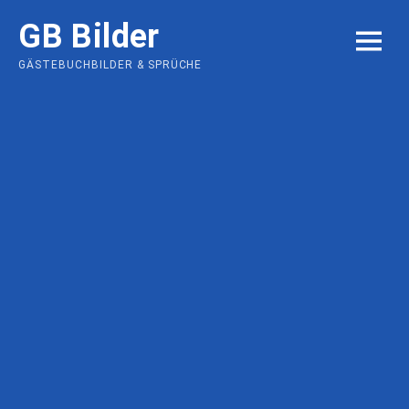
Skip
GB Bilder
to
MENU
content
GÄSTEBUCHBILDER & SPRÜCHE